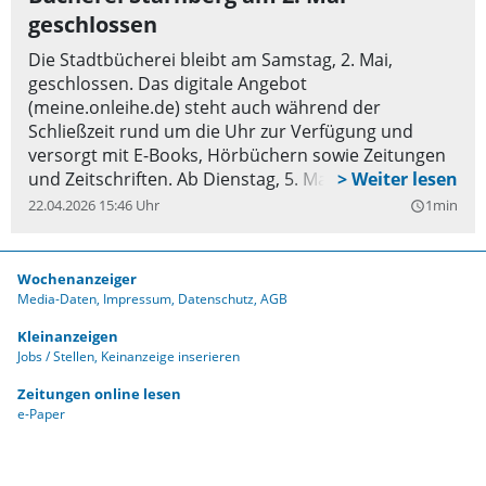
geschlossen
Die Stadtbücherei bleibt am Samstag, 2. Mai,
geschlossen. Das digitale Angebot
(meine.onleihe.de) steht auch während der
Schließzeit rund um die Uhr zur Verfügung und
versorgt mit E-Books, Hörbüchern sowie Zeitungen
und Zeitschriften. Ab Dienstag, 5. Mai, hat die
Bücherei wieder regulär geöffnet. Bei Fragen
22.04.2026 15:46 Uhr
1min
query_builder
können sich Interessierte während der
Öffnungszeiten unter Tel. 08151/3049 an das
Bücherei-Team wenden oder eine Mail an
Wochenanzeiger
buecherei@starnberg.de
schreiben.
Media-Daten
Impressum
Datenschutz
AGB
Kleinanzeigen
Jobs / Stellen
Keinanzeige inserieren
Zeitungen online lesen
e-Paper