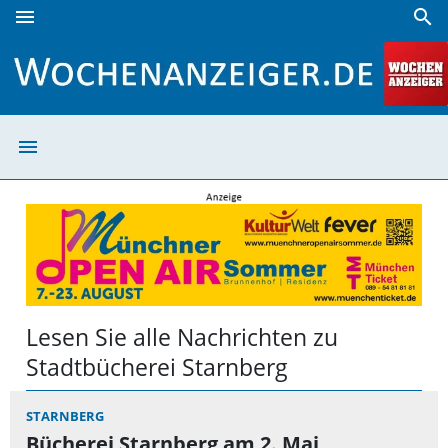
menu
search
Stadtbücherei Starnberg | Wochenanzeiger
menu
Stadtbücherei S
Lesen Sie alle Nachrichten zu
Stadtbücherei Starnberg
STARNBERG
Bücherei Starnberg am 2. Mai