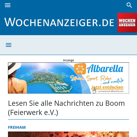
menu
search
Boom (Feierwerk e.V.) | Wochenanzeiger
menu
Boom (Feierwerk
Lesen Sie alle Nachrichten zu Boom
(Feierwerk e.V.)
FREIHAM