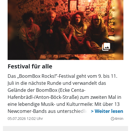
Festival für alle
Das „BoomBox Rocks!”-Festival geht vom 9. bis 11.
Juli in die nächste Runde und verwandelt das
Gelände der BoomBox (Ecke Centa-
Hafenbrädl-/Anton-Böck-Straße) zum zweiten Mal in
eine lebendige Musik- und Kulturmeile: Mit über 13
Newcomer-Bands aus unterschiedlichen Genres,
einem kreativen Rahmenprogramm und einer
05.07.2026 12:02 Uhr
4min
query_builder
neuen Bühne wird das Festival dieses Jahr noch