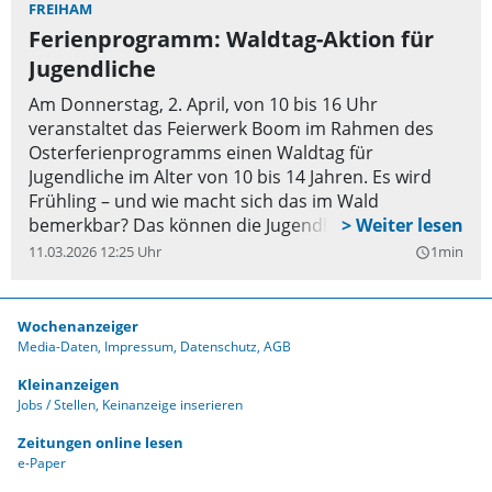
größer und vielfältiger. Im BoomBox-Biergarten
FREIHAM
können Besucher leckeres Essen und kühle Drinks
Ferienprogramm: Waldtag-Aktion für
genießen oder einfach eine Pause einlegen. Hier
Jugendliche
gibt’s nach den Konzerten außerdem Public Viewing
Am Donnerstag, 2. April, von 10 bis 16 Uhr
der Fußball-WM-Spiele. Einlass ist täglich um 16 Uhr
veranstaltet das Feierwerk Boom im Rahmen des
(Samstag 15.45 Uhr), der Eintritt ist frei. „Wir freuen
Osterferienprogramms einen Waldtag für
uns riesig, dass wir das BoomBox Rocks! Festival
Jugendliche im Alter von 10 bis 14 Jahren. Es wird
jetzt schon zum zweiten Mal veranstalten dürfen“,
Frühling – und wie macht sich das im Wald
sagt Julia Irländer, Bereichsleiterin von Feierwerk
bemerkbar? Das können die Jugendlichen
Boom.
gemeinsam entdecken. Sie werden unterwegs sein,
11.03.2026 12:25 Uhr
1min
query_builder
spielen, schnitzen, Naturerfahrungen machen, einen
Barfußpfad gehen und auch gemeinsam picknicken.
Dies ist eine Aktion für die Sinne, bewusst einen Tag
Wochenanzeiger
im Wald zu erleben, kreativ zu sein und einfach zur
Media-Daten
Impressum
Datenschutz
AGB
Ruhe zu kommen. Bitte wetterangepasste Kleidung
Kleinanzeigen
anziehen und eine Brotzeit mitbringen. Bei Regen
Jobs / Stellen
Keinanzeige inserieren
fällt die Aktion leider aus. Treffpunkt: Büro/Offener
Jugendtreff (Ute-Strittmatter-Str. 4).
Zeitungen online lesen
e-Paper
Teilnahmegebühr: 5 Euro, Anmeldung unter
www.feierwerk.de
.