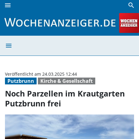
menu
search
Noch Parzellen im Krautgarten Putzbrunn frei | Wochenanz
menu
Noch Parzellen 
Veröffentlicht am 24.03.2025 12:44
Putzbrunn
Kirche & Gesellschaft
Noch Parzellen im Krautgarten
Putzbrunn frei