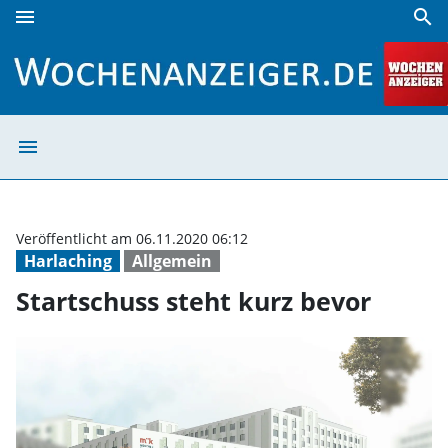
menu
search
Startschuss steht kurz bevor | Wochenanzeiger
menu
Startschuss ste
Veröffentlicht am 06.11.2020 06:12
Harlaching
Allgemein
Startschuss steht kurz bevor