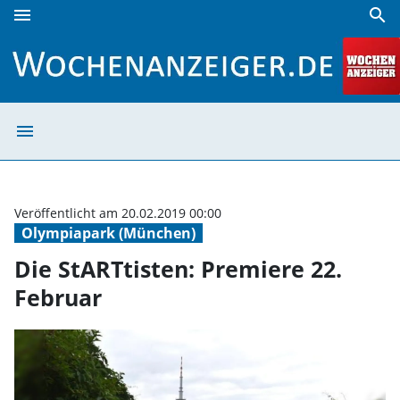
menu
search
Die StARTtisten: Premiere 22. Februar | Wochenanzeiger
menu
Die StARTtisten
Veröffentlicht am 20.02.2019 00:00
Olympiapark (München)
Die StARTtisten: Premiere 22.
Februar