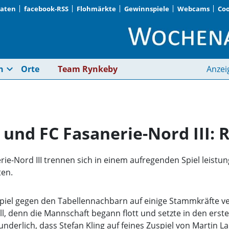
Daten
facebook-RSS
Flohmärkte
Gewinnspiele
Webcams
Coo
FC Olympia Moosach u
expand_more
n
Orte
Team Rynkeby
Anzei
und FC Fasanerie-Nord III: 
e-Nord III trennen sich in einem aufregenden Spiel leistu
ten.
iel gegen den Tabellennachbarn auf einige Stammkräfte ve
l, denn die Mannschaft begann flott und setzte in den erst
nderlich, dass Stefan Kling auf feines Zuspiel von Martin La