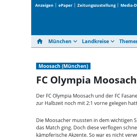
Anzeigen
ePaper
Zeitungszustellung
Media-
home
expand_more
expand_more
München
Landkreise
Theme
Moosach (München)
FC Olympia Moosach 
Der FC Olympia Moosach und der FC Fasaneri
zur Halbzeit noch mit 2:1 vorne gelegen hat
Die Moosacher mussten in dem wichtigen Sp
das Match ging. Doch diese verflogen schnel
kämpferische Akzente. So war es nicht verwu