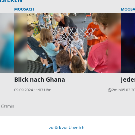
MOOSACH
MOOSA
Blick nach Ghana
Jede
09.09.2024 11:03 Uhr
2min
05.02.2
query_builder
1min
query_builder
zurück zur Übersicht