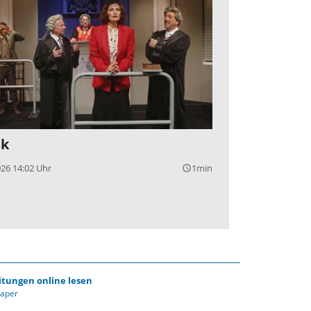
ik
026 14:02 Uhr
1min
query_builder
itungen online lesen
Paper