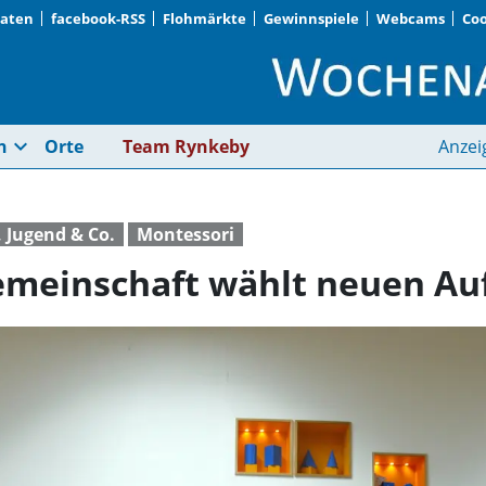
Daten
facebook-RSS
Flohmärkte
Gewinnspiele
Webcams
Coo
Montessori-Fördergem
expand_more
n
Orte
Team Rynkeby
Anzei
, Jugend & Co.
Montessori
meinschaft wählt neuen Auf