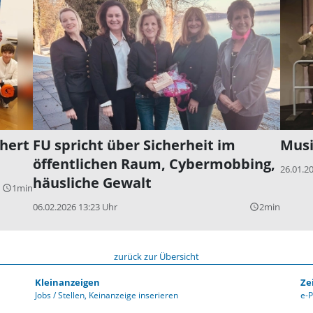
hert
FU spricht über Sicherheit im
Mus
öffentlichen Raum, Cybermobbing,
26.01.2
häusliche Gewalt
1min
query_builder
06.02.2026 13:23 Uhr
2min
query_builder
zurück zur Übersicht
Kleinanzeigen
Ze
Jobs / Stellen
Keinanzeige inserieren
e-