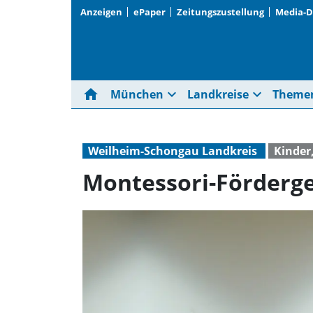
Anzeigen
ePaper
Zeitungszustellung
Media-
home
expand_more
expand_more
München
Landkreise
Theme
Weilheim-Schongau Landkreis
Kinder
Montessori-Förderge