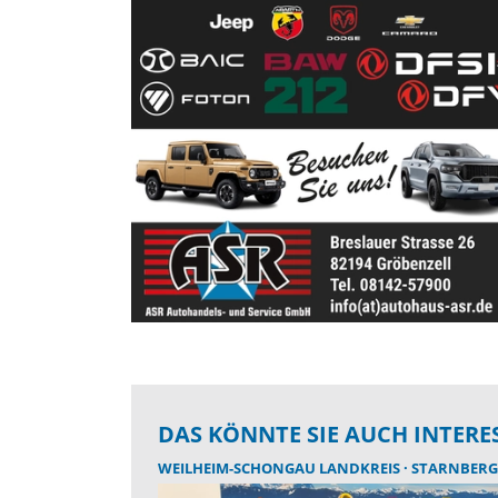
DAS KÖNNTE SIE AUCH INTERE
WEILHEIM-SCHONGAU LANDKREIS
STARNBERG LAN