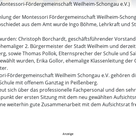
o: Montessori-Fördergemeinschaft Weilheim-Schongau e.V.)
lung der Montessori Fördergemeinschaft Weilheim-Schong
bschiedet aus dem Amt wurde Ingo Böhme, Lehrkraft und Stu
 wurden: Christoph Borchardt, geschäftsführender Vorstan
emaliger 2. Bürgermeister der Stadt Weilheim und derzeit 
g, sowie Thomas Pollok, Elternsprecher der Schule und Sab
gewählt wurden, Erika Gollor, ehemalige Klassenleitung der
ter.
ori-Fördergemeinschaft Weilheim Schongau e.V. gehören d
Schule mit offenem Ganztag in Peißenberg.
eut sich über das professionelle Fachpersonal und den sehr
spunkt der ersten Sitzung mit dem neu gewählten Aufsichts
eine weiterhin gute Zusammenarbeit mit dem Aufsichtsrat fr