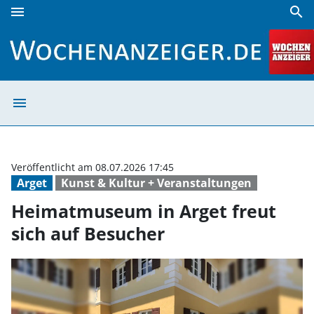
menu
search
Heimatmuseum in Arget freut sich auf Besucher | Wochena
menu
Heimatmuseum in
Veröffentlicht am 08.07.2026 17:45
Arget
Kunst & Kultur + Veranstaltungen
Heimatmuseum in Arget freut
sich auf Besucher