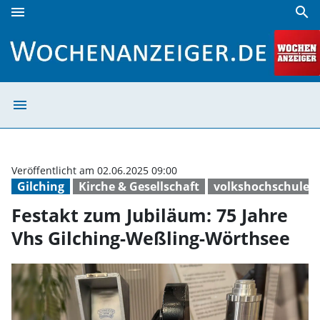
menu
search
Festakt zum Jubiläum: 75 Jahre Vhs Gilching-Weßling-Wört
menu
Festakt zum Jub
Veröffentlicht am 02.06.2025 09:00
Gilching
Kirche & Gesellschaft
volkshochschule
Festakt zum Jubiläum: 75 Jahre
Vhs Gilching-Weßling-Wörthsee