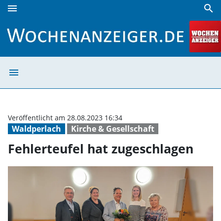
menu
search
Fehlerteufel hat zugeschlagen | Wochenanzeiger
menu
Fehlerteufel ha
Veröffentlicht am 28.08.2023 16:34
Waldperlach
Kirche & Gesellschaft
Fehlerteufel hat zugeschlagen