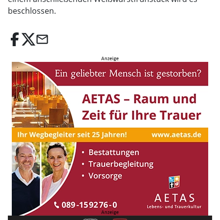
beschlossen.
email