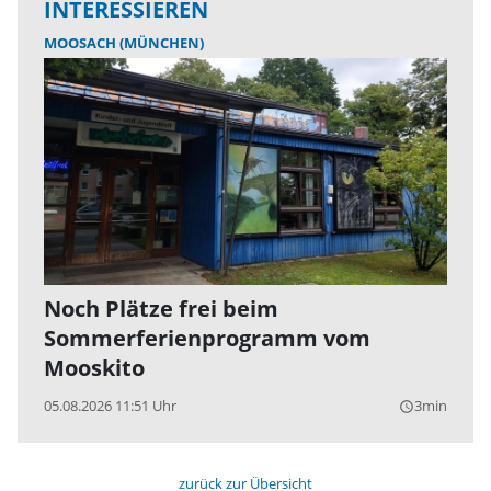
INTERESSIEREN
MOOSACH (MÜNCHEN)
Noch Plätze frei beim
Sommerferienprogramm vom
Mooskito
05.08.2026 11:51 Uhr
3min
query_builder
zurück zur Übersicht