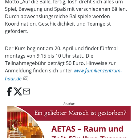
Motto „Auf die Bälle, fertig, los!“ dreht sich alles um
Spiel, Bewegung und Spaß mit verschiedenen Bällen.
Durch abwechslungsreiche Ballspiele werden
Koordination, Geschicklichkeit und Teamgeist
gefördert.
Der Kurs beginnt am 20. April und findet fünfmal
montags von 9.15 bis 10 Uhr statt. Die
Teilnahmegebühr beträgt 50 Euro. Hinweise zur
Anmeldung finden sich unter
www.familienzentrum-
haar.de
.
email