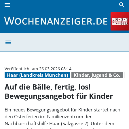
menu
search
Auf die Bälle, fertig, los! Bewegungsangebot für Kinder | 
menu
Auf die Bälle, f
Veröffentlicht am 26.03.2026 08:14
Haar (Landkreis München)
Kinder, Jugend & Co.
K
Auf die Bälle, fertig, los!
Bewegungsangebot für Kinder
Ein neues Bewegungsangebot für Kinder startet nach
den Osterferien im Familienzentrum der
Nachbarschaftshilfe Haar (Salzgasse 2). Unter dem