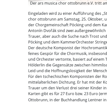
Der ars musica chor ottobrunn e.V. tritt a
Eingeladen wird zu einer Aufführung des „
chor ottobrunn am Samstag, 25. Oktober, u
der Chorgemeinschaft Pöcking und dem Kam
Antonín Dvořák sind zwei außergewöhnlich
Trauer, aber auch die Suche nach Trost un
Pöcking und dem KammerOrchester Stringend
Der deutsche Komponist der Hochromantik,
feines Gespür für die Chormusik, insbesond
und Orchester vertonte, basiert auf einem T
Hölderlin die Gegensätze zwischen himmlische
Leid und die Hoffnungslosigkeit der Mensc
Für den tschechischen Komponisten der Roma
mittelalterlichen Dichtung. Er hat mit der 
Trauer um den Verlust drei seiner Kinder in
Karten gibt es für 27 Euro bzw. 23 Euro (er
Ottobrunn, in der Buchhandlung Lentner i