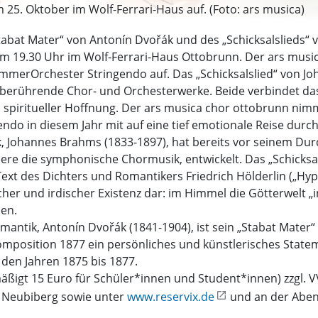
m 25. Oktober im Wolf-Ferrari-Haus auf. (Foto: ars musica)
Stabat Mater“ von Antonín Dvořák und des „Schicksalslieds
m 19.30 Uhr im Wolf-Ferrari-Haus Ottobrunn. Der ars music
merOrchester Stringendo auf. Das „Schicksalslied“ von Jo
 berührende Chor- und Orchesterwerke. Beide verbindet d
d spiritueller Hoffnung. Der ars musica chor ottobrunn n
o in diesem Jahr mit auf eine tief emotionale Reise durch
 Johannes Brahms (1833-1897), hat bereits vor seinem Du
ere die symphonische Chormusik, entwickelt. Das „Schicksal
ext des Dichters und Romantikers Friedrich Hölderlin („Hyper
r und irdischer Existenz dar: im Himmel die Götterwelt „in s
hen.
ntik, Antonín Dvořák (1841-1904), ist sein „Stabat Mater“
Komposition 1877 ein persönliches und künstlerisches Statem
 den Jahren 1875 bis 1877.
mäßigt 15 Euro für Schüler*innen und Student*innen) zzgl. V
n Neubiberg sowie unter
www.reservix.de
und an der Aben