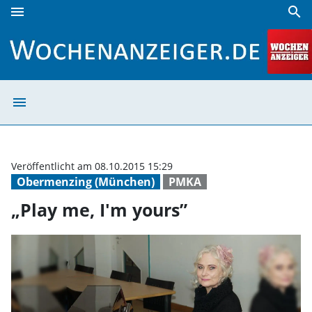
menu
search
„Play me, I'm yours” | Wochenanzeiger
menu
„Play me, I'm y
Veröffentlicht am 08.10.2015 15:29
Obermenzing (München)
PMKA
„Play me, I'm yours”