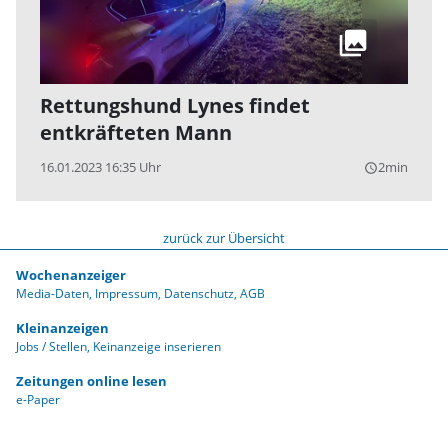
Rettungshund Lynes findet
entkräfteten Mann
16.01.2023 16:35 Uhr
2min
query_builder
zurück zur Übersicht
Wochenanzeiger
Media-Daten
Impressum
Datenschutz
AGB
Kleinanzeigen
Jobs / Stellen
Keinanzeige inserieren
Zeitungen online lesen
e-Paper