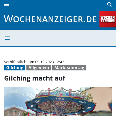
menu
search
Gilching macht auf | Wochenanzeiger
menu
Gilching macht 
Veröffentlicht am 09.10.2023 12:42
Gilching
Allgemein
Marktsonntag
Gilching macht auf