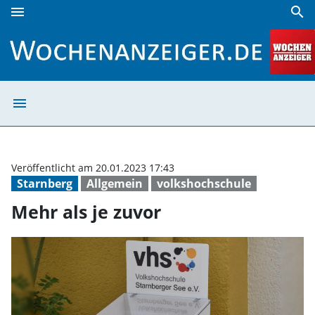
menu
search
Mehr als je zuvor | Wochenanzeiger
menu
Mehr als je zuv
Veröffentlicht am 20.01.2023 17:43
Starnberg
Allgemein
volkshochschule
Mehr als je zuvor