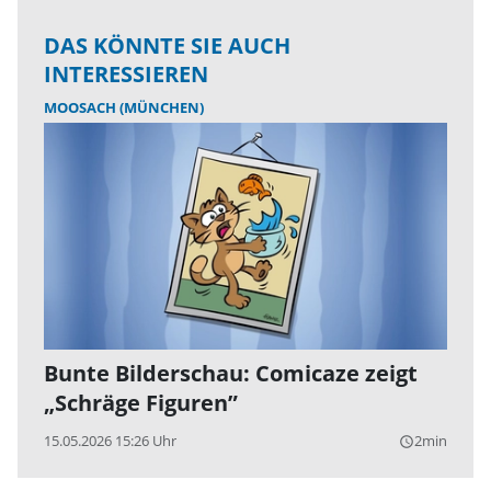
DAS KÖNNTE SIE AUCH
INTERESSIEREN
MOOSACH (MÜNCHEN)
Bunte Bilderschau: Comicaze zeigt
„Schräge Figuren”
15.05.2026 15:26 Uhr
2min
query_builder