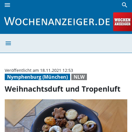
menu
search
Weihnachtsduft und Tropenluft | Wochenanzeiger
menu
Weihnachtsduft 
Veröffentlicht am 18.11.2021 12:53
Nymphenburg (München)
NLW
Weihnachtsduft und Tropenluft