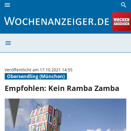
menu
search
Empfohlen: Kein Ramba Zamba | Wochenanzeiger
menu
Empfohlen: Kei
Veröffentlicht am 17.10.2021 14:55
Obersendling (München)
Empfohlen: Kein Ramba Zamba