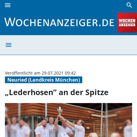
menu
search
„Lederhosen” an der Spitze | Wochenanzeiger
menu
„Lederhosen” an
Veröffentlicht am 29.07.2021 09:42
Neuried (Landkreis München)
„Lederhosen” an der Spitze