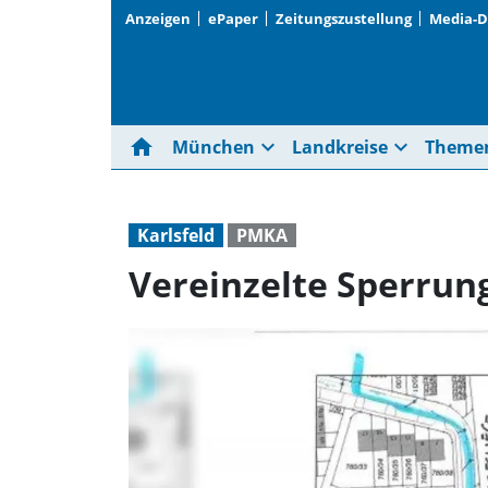
Anzeigen
ePaper
Zeitungszustellung
Media-
home
expand_more
expand_more
München
Landkreise
Theme
Karlsfeld
PMKA
Vereinzelte Sperrun