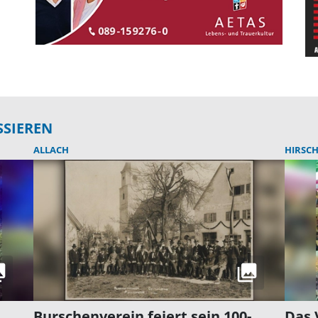
SSIEREN
ALLACH
HIRSC
Burschenverein feiert sein 100-
Das 