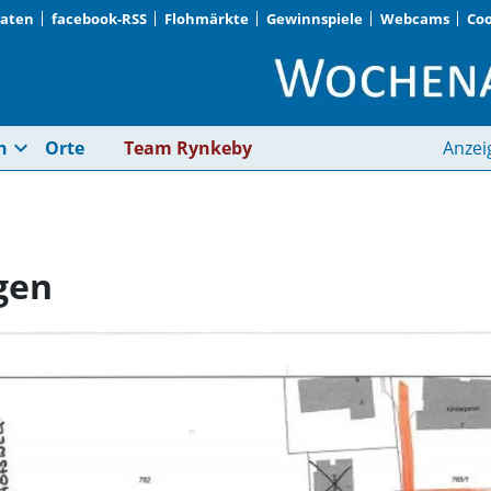
Daten
facebook-RSS
Flohmärkte
Gewinnspiele
Webcams
Coo
Vereinzelte Sperrung
expand_more
n
Orte
Team Rynkeby
Anzei
gen