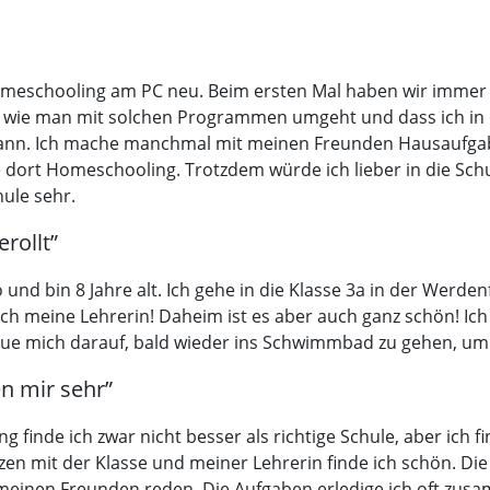
Homeschooling am PC neu. Beim ersten Mal haben wir immer
rne, wie man mit solchen Programmen umgeht und dass ich i
kann. Ich mache manchmal mit meinen Freunden Hausaufgabe
 dort Homeschooling. Trotzdem würde ich lieber in die S
hule sehr.
rollt”
 und bin 8 Jahre alt. Ich gehe in die Klasse 3a in der Werde
 meine Lehrerin! Daheim ist es aber auch ganz schön! Ich 
reue mich darauf, bald wieder ins Schwimmbad zu gehen, um
n mir sehr”
 finde ich zwar nicht besser als richtige Schule, aber ich f
en mit der Klasse und meiner Lehrerin finde ich schön. Di
 meinen Freunden reden. Die Aufgaben erledige ich oft zu