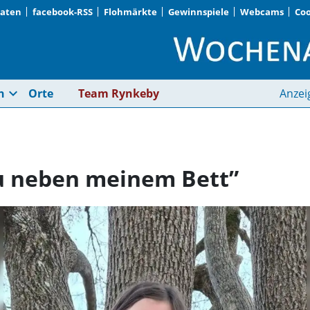
Daten
facebook-RSS
Flohmärkte
Gewinnspiele
Webcams
Coo
„Die Schule ist gena
expand_more
n
Orte
Team Rynkeby
Anzei
au neben meinem Bett”