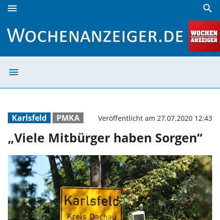
menu
search
„Viele Mitbürger haben Sorgen“ | Wochenanzeiger
menu
„Viele Mitbürge
Karlsfeld
PMKA
Veröffentlicht am 27.07.2020 12:43
„Viele Mitbürger haben Sorgen“