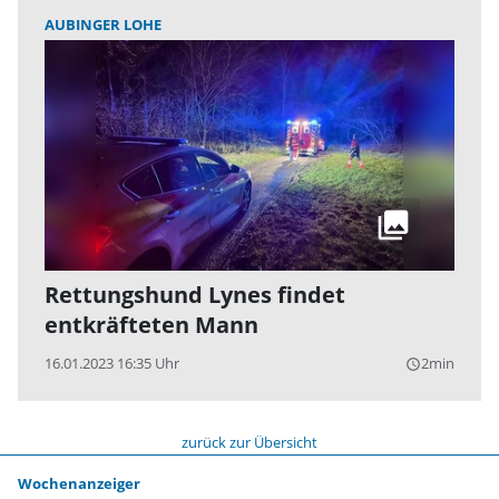
AUBINGER LOHE
Rettungshund Lynes findet
entkräfteten Mann
16.01.2023 16:35 Uhr
2min
query_builder
zurück zur Übersicht
Wochenanzeiger