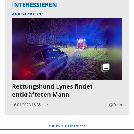
INTERESSIEREN
AUBINGER LOHE
Rettungshund Lynes findet
entkräfteten Mann
16.01.2023 16:35 Uhr
2min
query_builder
zurück zur Übersicht