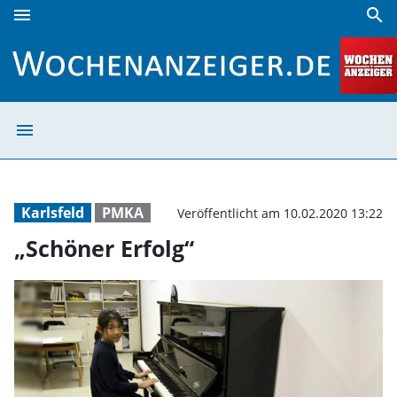
menu
search
„Schöner Erfolg“ | Wochenanzeiger
menu
„Schöner Erfolg
Karlsfeld
PMKA
Veröffentlicht am 10.02.2020 13:22
„Schöner Erfolg“