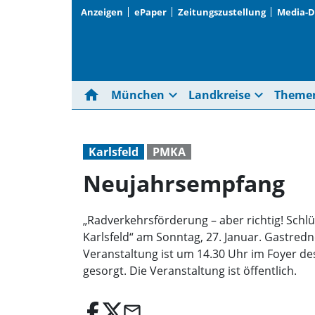
Anzeigen
ePaper
Zeitungszustellung
Media-
home
expand_more
expand_more
München
Landkreise
Theme
Karlsfeld
PMKA
Neujahrsempfang
„Radverkehrsförderung – aber richtig! Schl
Karlsfeld“ am Sonntag, 27. Januar. Gastredn
Veranstaltung ist um 14.30 Uhr im Foyer des 
gesorgt. Die Veranstaltung ist öffentlich.
email