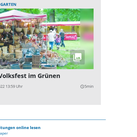
HGARTEN
Volksfest im Grünen
022 13:59 Uhr
5min
query_builder
itungen online lesen
Paper