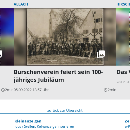
ALLACH
HIRSC
Burschenverein feiert sein 100-
Das 
jähriges Jubiläum
28.06.2
2min
05.09.2022 13:57 Uhr
2min
query_builder
query_builder
zurück zur Übersicht
Kleinanzeigen
Ze
Jobs / Stellen
Keinanzeige inserieren
e-