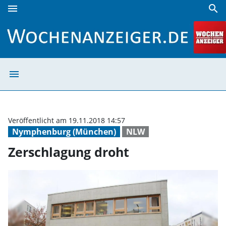
menu
search
Zerschlagung droht | Wochenanzeiger
menu
Zerschlagung dr
Veröffentlicht am 19.11.2018 14:57
Nymphenburg (München)
NLW
Zerschlagung droht