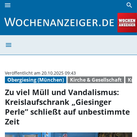
menu
search
Zu viel Müll und Vandalismus: Kreislaufschrank „Giesinger 
menu
Zu viel Müll und
Veröffentlicht am 20.10.2025 09:43
Obergiesing (München)
Kirche & Gesellschaft
Kre
Zu viel Müll und Vandalismus:
Kreislaufschrank „Giesinger
Perle” schließt auf unbestimmte
Zeit