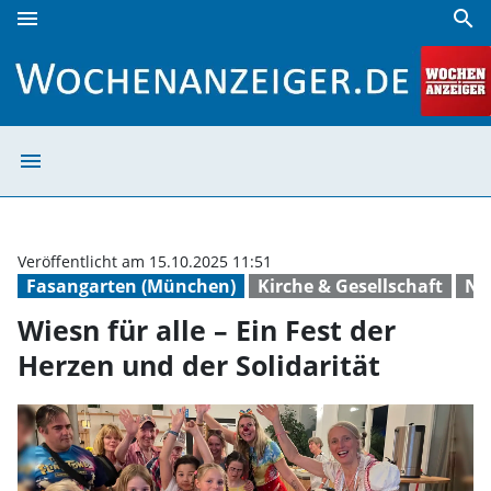
menu
search
Wiesn für alle – Ein Fest der Herzen und der Solidarität | 
menu
Wiesn für alle –
Veröffentlicht am 15.10.2025 11:51
Fasangarten (München)
Kirche & Gesellschaft
Na
Wiesn für alle – Ein Fest der
Herzen und der Solidarität