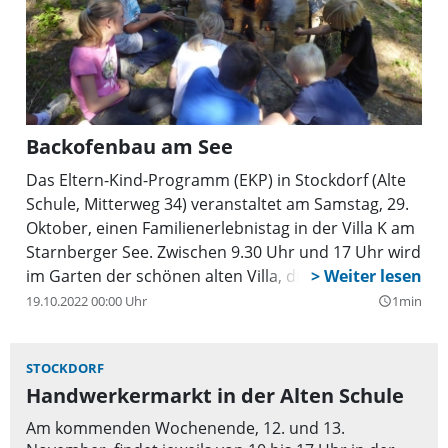
Backofenbau am See
Das Eltern-Kind-Programm (EKP) in Stockdorf (Alte
Schule, Mitterweg 34) veranstaltet am Samstag, 29.
Oktober, einen Familienerlebnistag in der Villa K am
Starnberger See. Zwischen 9.30 Uhr und 17 Uhr wird
im Garten der schönen alten Villa, die zu einem
kreativen Platz für Kinder, Jugendliche und Familien
19.10.2022 00:00 Uhr
1min
query_builder
umgestaltet wurde, ein Backofen aus Klinkersteinen,
Lehm, Sand und Wasser gebaut und anschließend
STOCKDORF
auch gleich mit der ersten Backaktion eingeweiht.
Handwerkermarkt in der Alten Schule
Am kommenden Wochenende, 12. und 13.