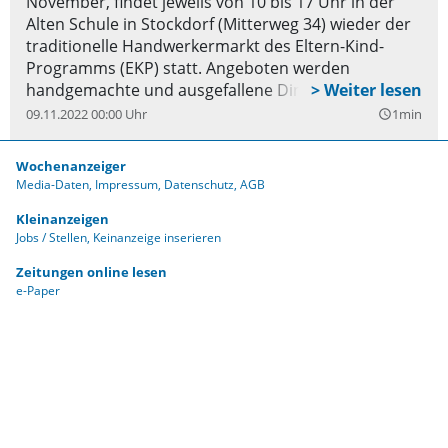
November, findet jeweils von 10 bis 17 Uhr in der
Alten Schule in Stockdorf (Mitterweg 34) wieder der
traditionelle Handwerkermarkt des Eltern-Kind-
Programms (EKP) statt. Angeboten werden
handgemachte und ausgefallene Dinge aus
Naturmaterialien: Keramik, Kränze, Gefilztes,
09.11.2022 00:00 Uhr
1min
query_builder
Schmuck, Papierarbeiten, Holzarbeiten, Wolle und
Gestricktes, Liköre, Marmelade, Essig, Postkarten,
Wochenanzeiger
und kleine Geschenke für den Adventskalender. Am
Media-Daten
Impressum
Datenschutz
AGB
EKP-Stand kann man auch Wohlfahrtsmarken und
Kleinanzeigen
Weihnachtsmarken kaufen, die auf jeder
Jobs / Stellen
Keinanzeige inserieren
Weihnachtspost einen liebevollen und besonderen
Akzent setzen. Für die Kinder werden verschiedene
Zeitungen online lesen
Mitmach-Werkstätten - Nähwerkstatt, Kranzbinden,
e-Paper
Holzarbeiten u.a. - angeboten. Teilnahmebeitrag: 3
Euro. Der Eintritt zum Markt ist frei.