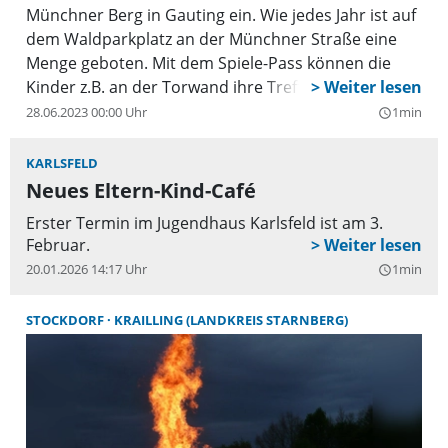
Münchner Berg in Gauting ein. Wie jedes Jahr ist auf
dem Waldparkplatz an der Münchner Straße eine
Menge geboten. Mit dem Spiele-Pass können die
Kinder z.B. an der Torwand ihre Treffsicherheit
erproben, im Niedrigseilgarten kraxeln und bei
28.06.2023 00:00 Uhr
1min
query_builder
vielen Spiel- und Werkaktionen mitmachen. Auf der
Bühne gibt es unter anderem eine Zaubershow, eine
KARLSFELD
Taekwondo- und eine Tanzvorführung und
Neues Eltern-Kind-Café
verschiedene musikalische Einlagen. Auch eine
Erster Termin im Jugendhaus Karlsfeld ist am 3.
Tombola mit vielen Preisen ist wieder am Start. Der
Februar.
Erlös kommt der Familienarbeit des Eltern Kind
20.01.2026 14:17 Uhr
1min
query_builder
Programms e.V. zugute. Natürlich ist auch bestens
für Speis und Trank gesorgt. Bratwürste mit Kraut,
STOCKDORF
KRAILLING (LANDKREIS STARNBERG)
Steckerlfisch, Waffeln, Kaffee und Kuchen und
andere Leckereien sind zu familienfreundlichen
Preisen zu haben.