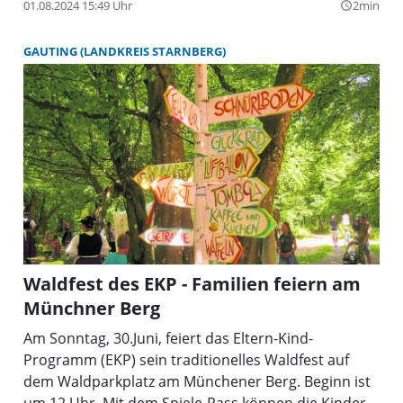
den gesamten Münchner Landkreis. Aktuell werden
01.08.2024 15:49 Uhr
2min
query_builder
wieder verstärkt Kursleiterinnen gesucht, denn der
Bedarf bei den Familien ist groß. Wer sich für die
GAUTING (LANDKREIS STARNBERG)
Leitung einer Gruppe interessiert, schreibt eine E-
Mail an die Adresse
ekp@muenchner-bildungswerk.de
Kathrin Metz gibt dann nähere Informationen.
Waldfest des EKP - Familien feiern am
Münchner Berg
Am Sonntag, 30.Juni, feiert das Eltern-Kind-
Programm (EKP) sein traditionelles Waldfest auf
dem Waldparkplatz am Münchener Berg. Beginn ist
um 12 Uhr. Mit dem Spiele-Pass können die Kinder