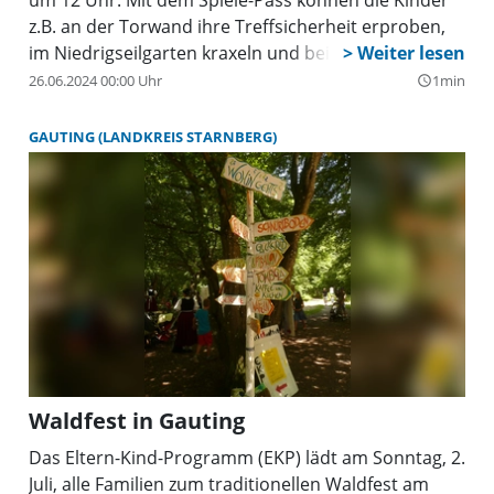
z.B. an der Torwand ihre Treffsicherheit erproben,
im Niedrigseilgarten kraxeln und bei vielen Spiel-
und Werkaktionen einen schönen Tag verbringen.
26.06.2024 00:00 Uhr
1min
query_builder
Auf der Bühne gibt es ein abwechslungsreiches
Unterhaltungsprogramm mit Tänzen, Trommeln,
GAUTING (LANDKREIS STARNBERG)
Akrobatik und anderem mehr. Für den kleinen und
großen Hunger stehen herzhafte und süße
Schmankerl - von Bratwürsten mit Kraut über
Steckerlfisch bis hin zu Waffeln und Kuchen - bereit
und in der Tombola warten wieder viele Preise auf
die Gewinner. Der Erlös kommt der Familienarbeit
des Eltern Kind Programms e.V. zugute.
Waldfest in Gauting
Das Eltern-Kind-Programm (EKP) lädt am Sonntag, 2.
Juli, alle Familien zum traditionellen Waldfest am