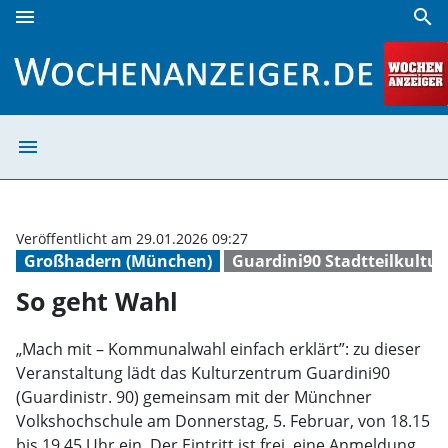
menu
search
So geht Wahl | Wochenanzeiger
menu
So geht Wahl |
Veröffentlicht am 29.01.2026 09:27
Großhadern (München)
Guardini90 Stadtteilkultu
So geht Wahl
„Mach mit – Kommunalwahl einfach erklärt”: zu dieser
Veranstaltung lädt das Kulturzentrum Guardini90
(Guardinistr. 90) gemeinsam mit der Münchner
Volkshochschule am Donnerstag, 5. Februar, von 18.15
bis 19.45 Uhr ein. Der Eintritt ist frei, eine Anmeldung