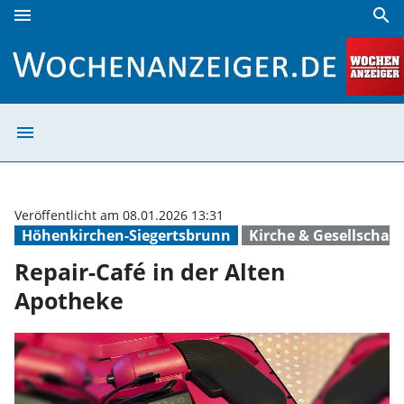
menu
search
Repair-Café in der Alten Apotheke | Wochenanzeiger
menu
Repair-Café in 
Veröffentlicht am 08.01.2026 13:31
Höhenkirchen-Siegertsbrunn
Kirche & Gesellschaft
Repair-Café in der Alten
Apotheke