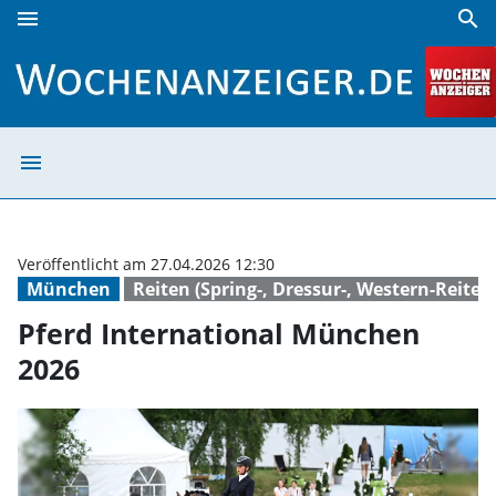
menu
search
Pferd International München 2026 | Wochenanzeiger
menu
Pferd Internati
Veröffentlicht am 27.04.2026 12:30
München
Reiten (Spring-, Dressur-, Western-Reiten
Pferd International München
2026