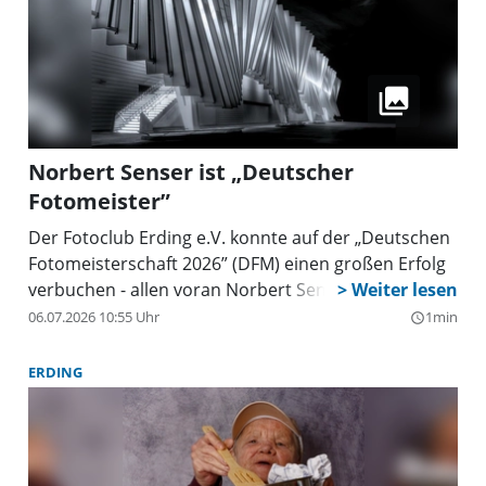
Norbert Senser ist „Deutscher
Fotomeister”
Der Fotoclub Erding e.V. konnte auf der „Deutschen
Fotomeisterschaft 2026” (DFM) einen großen Erfolg
verbuchen - allen voran Norbert Senser, der Rang 1
in der Autorenwertung dieses wichtigsten
06.07.2026 10:55 Uhr
1min
query_builder
deutschen Fotowettbewerbs errang. Damit ist er
„Deutscher Fotomeister” geworden. Das ist eine
ERDING
große Ehre für den Club und damit auch für den
Landkreis Erding, dass der beste Fotograf aus
unseren Reihen stammt.