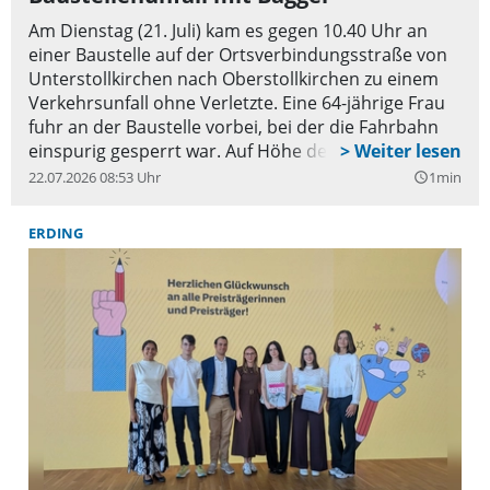
Am Dienstag (21. Juli) kam es gegen 10.40 Uhr an
einer Baustelle auf der Ortsverbindungsstraße von
Unterstollkirchen nach Oberstollkirchen zu einem
Verkehrsunfall ohne Verletzte. Eine 64-jährige Frau
fuhr an der Baustelle vorbei, bei der die Fahrbahn
einspurig gesperrt war. Auf Höhe der Baustelle
streifte sie mit ihrem Auto den dortigen Bagger, der
22.07.2026 08:53 Uhr
1min
query_builder
von einem 36-jährigen Mann gelenkt wurde und der
dort die Bauarbeiten durchführte. Während am
ERDING
Bagger kein Schaden entstanden ist, beträgt der
Sachschaden an dem Pkw der 64-Jährigen ca. 3.000
Euro.