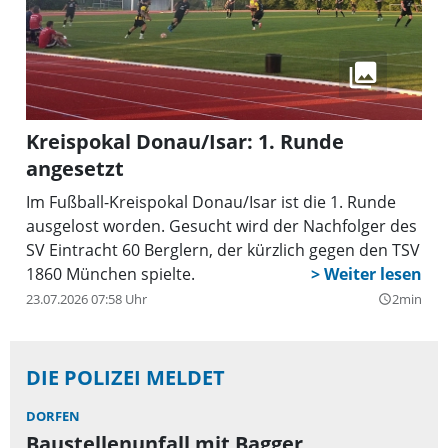
Kreispokal Donau/Isar: 1. Runde
angesetzt
Im Fußball-Kreispokal Donau/Isar ist die 1. Runde
ausgelost worden. Gesucht wird der Nachfolger des
SV Eintracht 60 Berglern, der kürzlich gegen den TSV
1860 München spielte.
23.07.2026 07:58 Uhr
2min
query_builder
DIE POLIZEI MELDET
DORFEN
Baustellenunfall mit Bagger