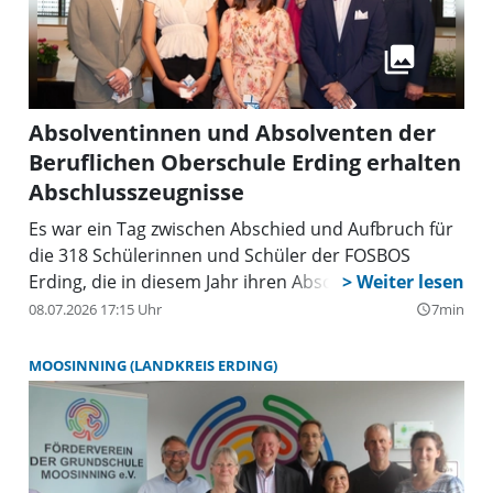
Absolventinnen und Absolventen der
Beruflichen Oberschule Erding erhalten
Abschlusszeugnisse
Es war ein Tag zwischen Abschied und Aufbruch für
die 318 Schülerinnen und Schüler der FOSBOS
Erding, die in diesem Jahr ihren Abschluss gemacht
haben. Nun durften sie gemeinsam mit ihren Eltern
08.07.2026 17:15 Uhr
7min
query_builder
– verteilt auf drei Veranstaltungen – ihr Zeugnis
entgegennehmen und sich feiern lassen.
MOOSINNING (LANDKREIS ERDING)