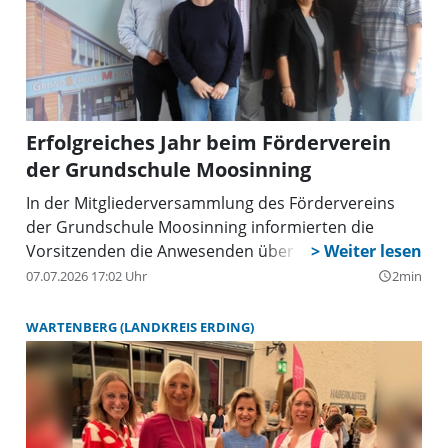
Erfolgreiches Jahr beim Förderverein
der Grundschule Moosinning
In der Mitgliederversammlung des Fördervereins
der Grundschule Moosinning informierten die
Vorsitzenden die Anwesenden über die
Vereinstätigkeit des letzten Jahres. Die Mitglieder
07.07.2026 17:02 Uhr
2min
query_builder
sind inzwischen auf 88 angestiegen. Deren Beiträge
und die zahlreichen Spenden ermöglichten es, wie
WARTENBERG (LANDKREIS ERDING)
geplant verschiedene Erlebnisse in den Bereichen
Sport, Natur und Musik umzusetzen.