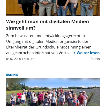
Wie geht man mit digitalen Medien
sinnvoll um?
Zum bewussten und entwicklungsgerechten
Umgang mit digitalen Medien organisierte der
Elternbeirat der Grundschule Moosinning einen
ausgesprochen informativen Vortrag. Der
eingeladene Speaker für Medienkompetenz, Herr
08.07.2026 17:36 Uhr
2min
query_builder
Ostwinkel, nahm die anwesenden Eltern und
Lehrkräfte mit seiner sympathischen und zugleich
ERDING
anschaulichen Art mit in die moderne Medienwelt.
Er beleuchtete praxisnah, was die digitale Welt für
Kinder so faszinierend macht, und erklärte die
psychologischen Mechanismen dahinter.