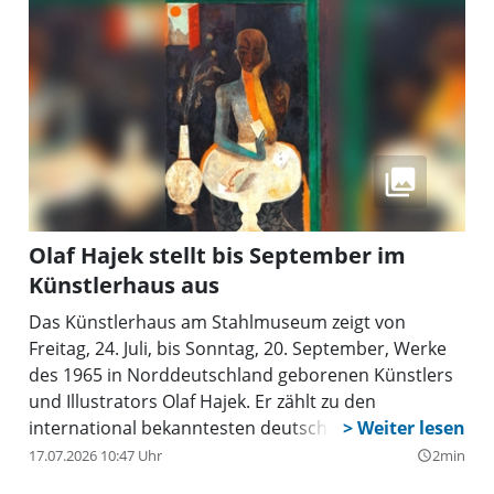
Olaf Hajek stellt bis September im
Künstlerhaus aus
Das Künstlerhaus am Stahlmuseum zeigt von
Freitag, 24. Juli, bis Sonntag, 20. September, Werke
des 1965 in Norddeutschland geborenen Künstlers
und Illustrators Olaf Hajek. Er zählt zu den
international bekanntesten deutschen Künstlern
seiner Generation. Nach einer erfolgreichen
17.07.2026 10:47 Uhr
2min
query_builder
Karriere als Illustrator widmet er sich heute vor