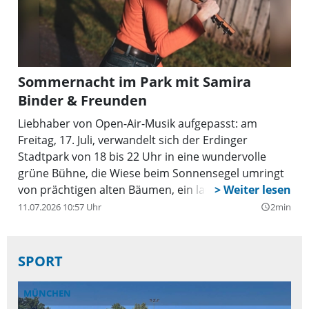
Sommernacht im Park mit Samira
Binder & Freunden
Liebhaber von Open-Air-Musik aufgepasst: am
Freitag, 17. Juli, verwandelt sich der Erdinger
Stadtpark von 18 bis 22 Uhr in eine wundervolle
grüne Bühne, die Wiese beim Sonnensegel umringt
von prächtigen alten Bäumen, ein lauer
Sommerabend, leise fließt die Sempt vorbei ... Das
11.07.2026 10:57 Uhr
2min
query_builder
ist stimmungsvolle Ambiente, wenn die Erdinger
Song-Poetin und ihre musikalischen Freunde zu
einem ganz besonderen Event mit Singer-
SPORT
Songwriter-Musik, Rock, Mundart-Pop,
Liedermacherei, Reggae einladen.
MÜNCHEN
B