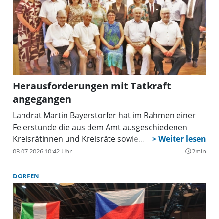
Herausforderungen mit Tatkraft
angegangen
Landrat Martin Bayerstorfer hat im Rahmen einer
Feierstunde die aus dem Amt ausgeschiedenen
Kreisrätinnen und Kreisräte sowie
Bürgermeisterinnen und Bürgermeister des
03.07.2026 10:42 Uhr
2min
query_builder
Landkreises Erding verabschiedet.
DORFEN