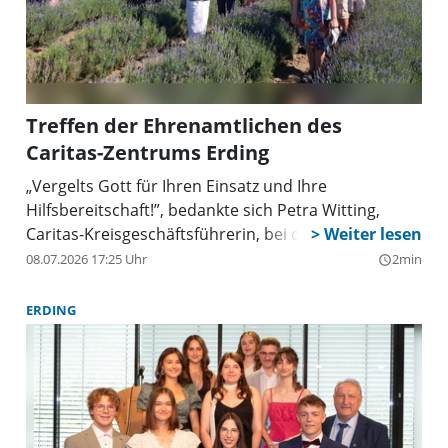
Treffen der Ehrenamtlichen des
Caritas-Zentrums Erding
„Vergelts Gott für Ihren Einsatz und Ihre
Hilfsbereitschaft!”, bedankte sich Petra Witting,
Caritas-Kreisgeschäftsführerin, bei den
Ehrenamtlichen des Caritas-Zentrums Erding, „Wir
08.07.2026 17:25 Uhr
2min
query_builder
schätzen uns sehr glücklich, dass wir sie haben. Sie
sind ein wesentlicher Bestandteil unserer
ERDING
Gesellschaft und bereichern unsere Caritas-Familie
immer wieder aufs Neue mit ihrem unermüdlichen
Einsatz.”