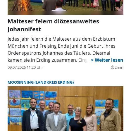
Malteser feiern diözesanweites
Johannifest
Jedes Jahr feiern die Malteser aus dem Erzbistum
München und Freising Ende Juni die Geburt ihres
Ordenspatrons Johannes des Täufers. Diesmal
kamen sie in Erding zusammen. Eingeladen hatten
Peter Prinz von Lobkowicz, Diözesanleiter der
09.07.2026 11:20 Uhr
2min
query_builder
Malteser im Erzbistum München und Freising, und
Tobias Cako, Kreisbeauftragter der Malteser Erding.
MOOSINNING (LANDKREIS ERDING)