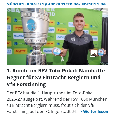
allem der Malerei und entwickelte eine
MÜNCHEN
BERGLERN (LANDKREIS ERDING)
FORSTINNING (LANDKREIS EBERSBERG)
unverwechselbare Bildsprache, die weltweit in
Ausstellungen und Sammlungen zu sehen ist.
1. Runde im BFV Toto-Pokal: Namhafte
Gegner für SV Eintracht Berglern und
VfB Forstinning
Der BFV hat die 1. Hauptrunde im Toto-Pokal
2026/27 ausgelost. Während der TSV 1860 München
zu Eintracht Berglern muss, freut sich der VfB
Forstinning auf den FC Ingolstadt 04.