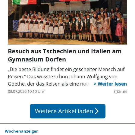
Besuch aus Tschechien und Italien am
Gymnasium Dorfen
„Die beste Bildung findet ein gescheiter Mensch auf
Reisen.” Das wusste schon Johann Wolfgang von
Goethe, der das Reisen als eine notwendige
Erweiterung des Horizonts und persönliche
03.07.2026 10:10 Uhr
2min
query_builder
Weiterentwicklung sah. Diese Ziele verfolgt auch der
Schüleraustausch des Gymnasiums Dorfen mit dem
Weitere Artikel laden
arrow_forward_ios
tschechischen Wichterle-Gymnasium in Ostrava und
mit dem Liceo Keplero in Rom im Rahmen des EU-
Förderprogramms Erasmus+. Beteiligt waren aus
Wochenanzeiger
dem Gymnasium Dorfen insgesamt 27 Schülerinnen