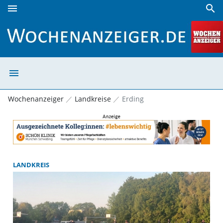
menu
search
Landkreis Erding | Wochenanzeiger
menu
Landkreis Erdin
Wochenanzeiger
Landkreise
Erding
LANDKREIS