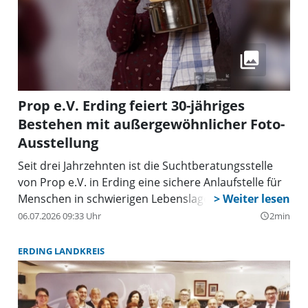
Prop e.V. Erding feiert 30-jähriges
Bestehen mit außergewöhnlicher Foto-
Ausstellung
Seit drei Jahrzehnten ist die Suchtberatungsstelle
von Prop e.V. in Erding eine sichere Anlaufstelle für
Menschen in schwierigen Lebenslagen. Anlässlich
dieses 30-jährigen Jubiläums holt die
06.07.2026 09:33 Uhr
2min
query_builder
Beratungsstelle ein besonderes Projekt nach Erding:
die Foto-Ausstellung „Respect vs Stigma –
ERDING LANDKREIS
Superheld*innen“.