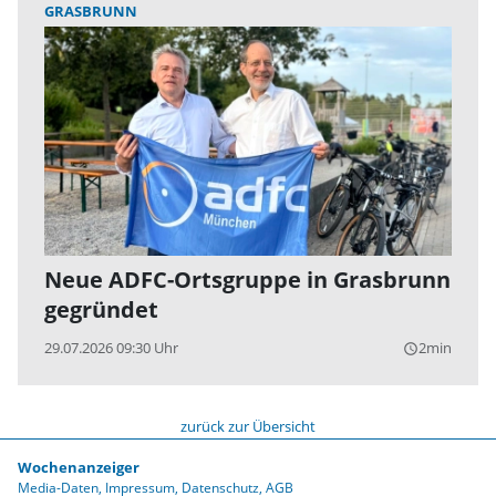
GRASBRUNN
Neue ADFC-Ortsgruppe in Grasbrunn
gegründet
29.07.2026 09:30 Uhr
2min
query_builder
zurück zur Übersicht
Wochenanzeiger
Media-Daten
Impressum
Datenschutz
AGB