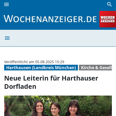
menu
search
Neue Leiterin für Harthauser Dorfladen | Wochenanzeiger
menu
Neue Leiterin f
Veröffentlicht am 05.08.2025 15:29
Harthausen (Landkreis München)
Kirche & Gesells
Neue Leiterin für Harthauser
Dorfladen