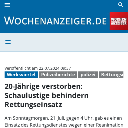
menu
search
20-Jährige verstorben: Schaulustige behindern Rettungsei
menu
20-Jährige vers
Veröffentlicht am 22.07.2024 09:37
Werksviertel
Polizeiberichte
polizei
Rettungsdi
20-Jährige verstorben:
Schaulustige behindern
Rettungseinsatz
Am Sonntagmorgen, 21. Juli, gegen 4 Uhr, gab es einen
Einsatz des Rettungsdienstes wegen einer Reanimation