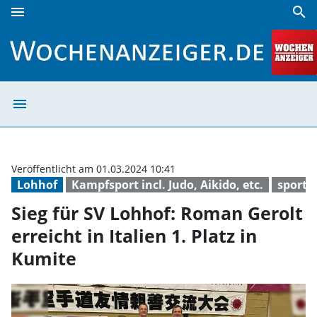
menu
search
Sieg für SV Lohhof: Roman Gerolt erreicht in Italien 1. Pla
menu
Sieg für SV Lohh
Veröffentlicht am 01.03.2024 10:41
Lohhof
Kampfsport incl. Judo, Aikido, etc.
sport
Sieg für SV Lohhof: Roman Gerolt
erreicht in Italien 1. Platz in
Kumite