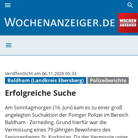
menu
search
Erfolgreiche Suche | Wochenanzeiger
menu
Erfolgreiche Su
Veröffentlicht am 06.11.2020 05:33
Baldham (Landkreis Ebersberg)
Polizeiberichte
Erfolgreiche Suche
Am Sonntagmorgen (16. Juni) kam es zu einer groß
angelegten Suchaktion der Poinger Polizei im Bereich
Baldham - Zorneding. Grund hierfür war die
Vermissung eines 79-jährigen Bewohners des
Seniorenheims St. Korbinian. Da der Vermisste unter