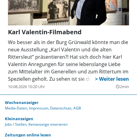
Karl Valentin-Filmabend
Wo besser als in der Burg Grünwald könnte man die
neue Ausstellung „Karl Valentin und die alten
Rittersleut” präsentieren?! Hat sich doch hier Karl
Valentin Anregungen für seine lebenslange Liebe
zum Mittelalter im Generellen und zum Rittertum im
Speziellen geholt. Zu sehen ist sie dort bis zum 15.
November.
10.08.2026 10:20 Uhr
2min
query_builder
Wochenanzeiger
Media-Daten
Impressum
Datenschutz
AGB
Kleinanzeigen
Jobs / Stellen
Keinanzeige inserieren
Zeitungen online lesen