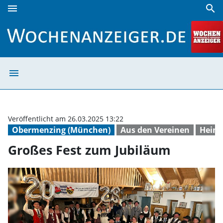
menu
search
Großes Fest zum Jubiläum | Wochenanzeiger
menu
Großes Fest zum
Veröffentlicht am 26.03.2025 13:22
Obermenzing (München)
Aus den Vereinen
Heim
Großes Fest zum Jubiläum