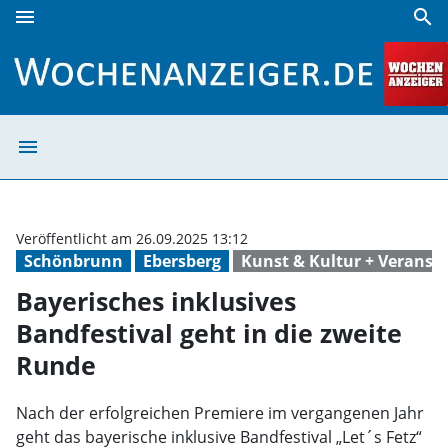
menu
search
Bayerisches inklusives Bandfestival geht in die zweite Run
menu
Bayerisches inkl
Veröffentlicht am 26.09.2025 13:12
Schönbrunn
Ebersberg
Kunst & Kultur + Veranst
Bayerisches inklusives
Bandfestival geht in die zweite
Runde
Nach der erfolgreichen Premiere im vergangenen Jahr
geht das bayerische inklusive Bandfestival „Let´s Fetz“