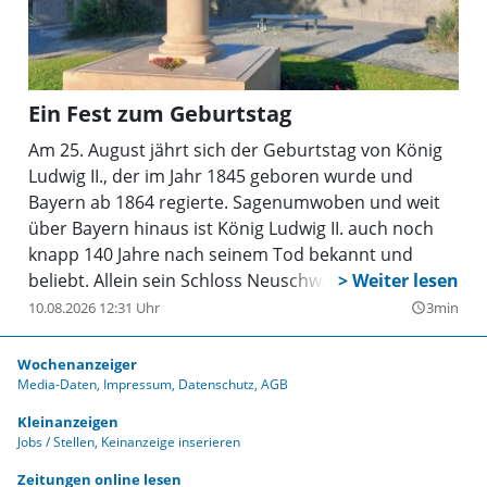
Ein Fest zum Geburtstag
Am 25. August jährt sich der Geburtstag von König
Ludwig II., der im Jahr 1845 geboren wurde und
Bayern ab 1864 regierte. Sagenumwoben und weit
über Bayern hinaus ist König Ludwig II. auch noch
knapp 140 Jahre nach seinem Tod bekannt und
beliebt. Allein sein Schloss Neuschwanstein zieht
jährlich rund 1,4 Millionen Besucher weltweit an.
10.08.2026 12:31 Uhr
3min
query_builder
Walt Disney nahm Neuschwanstein gar zum Vorbild
für Cinderellas Schloss. Nicht nur seine Bauwerke
Wochenanzeiger
haben ihn weltberühmt gemacht, sondern auch sein
Media-Daten
Impressum
Datenschutz
AGB
Hang zur Romantik und natürlich auch sein bis
Kleinanzeigen
heute mysteriöser Tod. Jedes Jahr findet auf Schloss
Jobs / Stellen
Keinanzeige inserieren
Linderhof in Linderhof 12 in 82488 Ettal ein
Zeitungen online lesen