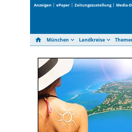
Anzeigen
ePaper
Zeitungszustellung
Media-
home
expand_more
expand_more
München
Landkreise
Theme