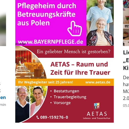
L
„E
K
De
s
ha
k
Mü
2.
min
05.