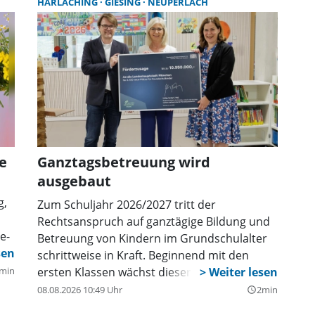
HARLACHING
GIESING
NEUPERLACH
e
Ganztagsbetreuung wird
ausgebaut
g,
Zum Schuljahr 2026/2027 tritt der
Rechtsanspruch auf ganztägige Bildung und
e-
Betreuung von Kindern im Grundschulalter
schrittweise in Kraft. Beginnend mit den
min
ersten Klassen wächst dieser bis 2029 auf.
Der Ausbau der Betreuungsangebote für
08.08.2026 10:49 Uhr
2min
query_builder
Kinder in der Grundschule schreitet in