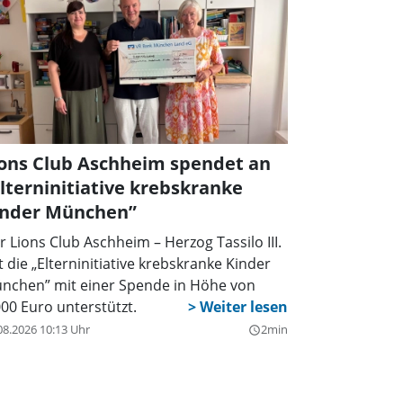
ions Club Aschheim spendet an
lterninitiative krebskranke
inder München”
r Lions Club Aschheim – Herzog Tassilo III.
t die „Elterninitiative krebskranke Kinder
nchen” mit einer Spende in Höhe von
000 Euro unterstützt.
08.2026 10:13 Uhr
2min
query_builder