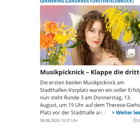
GERMERING (LANDKREIS FÜRSTENFELDBRUCK)
Musikpicknick – Klappe die dritt
Die ersten beiden Musikpicknick am
Stadthallen-Vorplatz waren ein voller Erfol
nun steht Runde 3 am Donnerstag, 13.
August, um 19 Uhr auf dem Therese-Giehs
Platz vor der Stadthalle an. Eintritt frei!
08.08.2026 13:37 Uhr
2
query_builder