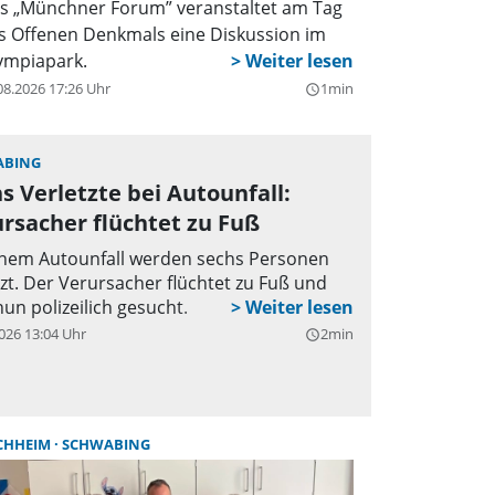
s „Münchner Forum” veranstaltet am Tag
s Offenen Denkmals eine Diskussion im
ympiapark.
08.2026 17:26 Uhr
1min
query_builder
ABING
s Verletzte bei Autounfall:
rsacher flüchtet zu Fuß
inem Autounfall werden sechs Personen
tzt. Der Verursacher flüchtet zu Fuß und
nun polizeilich gesucht.
026 13:04 Uhr
2min
query_builder
CHHEIM
SCHWABING