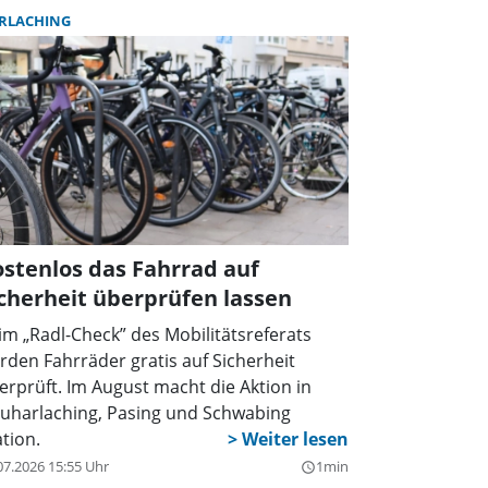
RLACHING
stenlos das Fahrrad auf
cherheit überprüfen lassen
im „Radl-Check” des Mobilitätsreferats
rden Fahrräder gratis auf Sicherheit
erprüft. Im August macht die Aktion in
uharlaching, Pasing und Schwabing
ation.
07.2026 15:55 Uhr
1min
query_builder