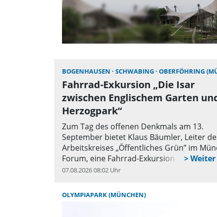
BOGENHAUSEN
SCHWABING
OBERFÖHRING (MÜNC
Fahrrad-Exkursion „Die Isar
zwischen Englischem Garten un
Herzogpark“
Zum Tag des offenen Denkmals am 13.
September bietet Klaus Bäumler, Leiter de
Arbeitskreises „Öffentliches Grün” im Mü
Forum, eine Fahrrad-Exkursion an der Isar
07.08.2026 08:02 Uhr
q
OLYMPIAPARK (MÜNCHEN)