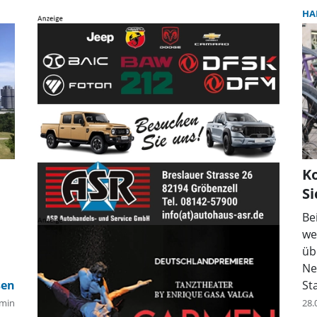
HA
Ko
Si
Be
we
üb
Ne
St
min
28.