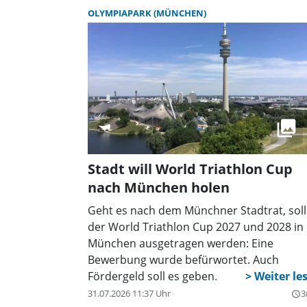
OLYMPIAPARK (MÜNCHEN)
Stadt will World Triathlon Cup
nach München holen
Geht es nach dem Münchner Stadtrat, soll
der World Triathlon Cup 2027 und 2028 in
München ausgetragen werden: Eine
Bewerbung wurde befürwortet. Auch
Fördergeld soll es geben.
31.07.2026 11:37 Uhr
3
query_builder