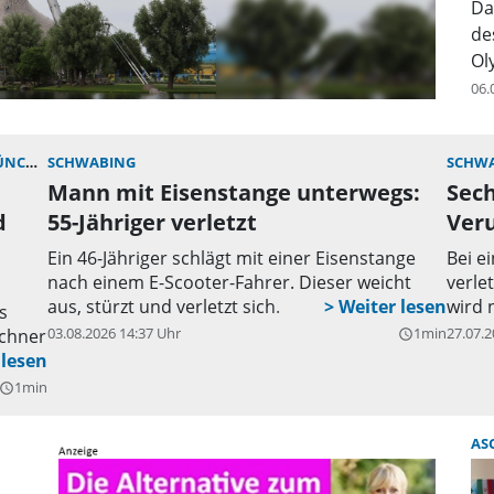
Da
de
Ol
06.
HEN)
SCHWABING
SCHW
Mann mit Eisenstange unterwegs:
Sech
d
55-Jähriger verletzt
Veru
Ein 46-Jähriger schlägt mit einer Eisenstange
Bei e
nach einem E-Scooter-Fahrer. Dieser weicht
verle
aus, stürzt und verletzt sich.
wird 
s
03.08.2026 14:37 Uhr
1min
27.07.2
nchner
query_builder
 an.
1min
uery_builder
AS