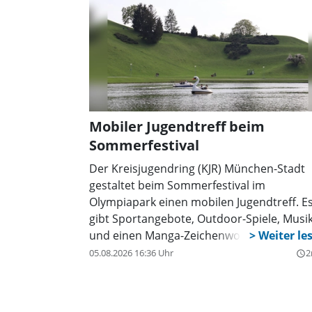
Mobiler Jugendtreff beim
Sommerfestival
Der Kreisjugendring (KJR) München-Stadt
gestaltet beim Sommerfestival im
Olympiapark einen mobilen Jugendtreff. E
gibt Sportangebote, Outdoor-Spiele, Musi
und einen Manga-Zeichenworkshop.
Außerdem informiert der KJR über seine
05.08.2026 16:36 Uhr
2
query_builder
Freizeitstätten.