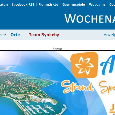
Daten
facebook-RSS
Flohmärkte
Gewinnspiele
Webcams
Coo
Wochenblatt Schwabi
expand_more
n
Orte
Team Rynkeby
Anzei