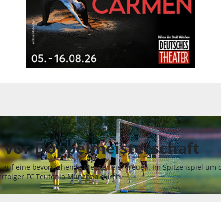
 vor Doppelmeisterschaft
auf eine bevorstehende Meisterfeier freuen. Im Spitzenspiel um d
Verfolger FC Teutonia München durch.