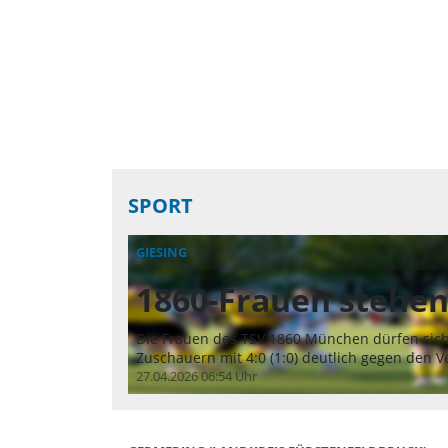
SPORT
GIESING
1860-Frauen stehen
Die Frauen des TSV 1860 München dürfen sich 
Zuschauern mit 4:0 (1:0) deutlich gegen den 
27.04.2026 06:54 Uhr