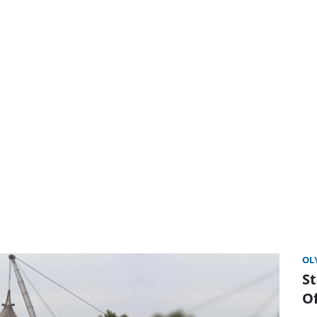
OL
S
O