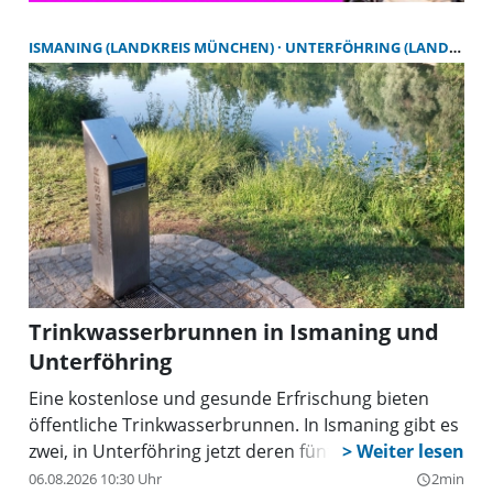
ISMANING (LANDKREIS MÜNCHEN)
UNTERFÖHRING (LANDKREIS MÜNCHEN)
Trinkwasserbrunnen in Ismaning und
Unterföhring
Eine kostenlose und gesunde Erfrischung bieten
öffentliche Trinkwasserbrunnen. In Ismaning gibt es
zwei, in Unterföhring jetzt deren fünf.
06.08.2026 10:30 Uhr
2min
query_builder