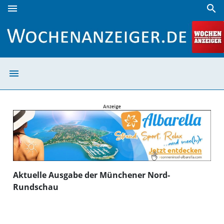
menu
search
Münchener Nord-Rundschau | Wochenanzeiger
menu
Münchener Nord
Aktuelle Ausgabe der Münchener Nord-
Rundschau