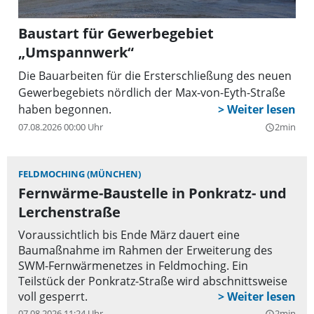
Baustart für Gewerbegebiet
„Umspannwerk“
Die Bauarbeiten für die Ersterschließung des neuen
Gewerbegebiets nördlich der Max-von-Eyth-Straße
haben begonnen.
07.08.2026 00:00 Uhr
2min
query_builder
FELDMOCHING (MÜNCHEN)
Fernwärme-Baustelle in Ponkratz- und
Lerchenstraße
Voraussichtlich bis Ende März dauert eine
Baumaßnahme im Rahmen der Erweiterung des
SWM-Fernwärmenetzes in Feldmoching. Ein
Teilstück der Ponkratz-Straße wird abschnittsweise
voll gesperrt.
07.08.2026 11:24 Uhr
2min
query_builder