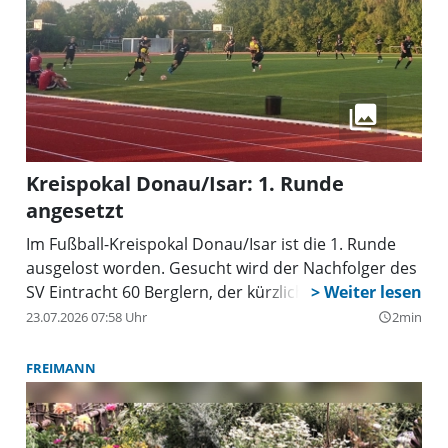
Kreispokal Donau/Isar: 1. Runde
angesetzt
Im Fußball-Kreispokal Donau/Isar ist die 1. Runde
ausgelost worden. Gesucht wird der Nachfolger des
SV Eintracht 60 Berglern, der kürzlich gegen den TSV
1860 München spielte.
23.07.2026 07:58 Uhr
2min
query_builder
FREIMANN