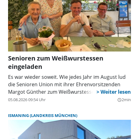
un
ha
du
be
vi
sc
Ga
we
da
kö
Senioren zum Weißwurstessen
an
zu
eingeladen
Es war wieder soweit. Wie jedes Jahr im August lud
die Senioren Union mit ihrer Ehrenvorsitzenden
Margot Günther zum Weißwurstessen in den
Hirschgarten ein.
05.08.2026 09:54 Uhr
2min
query_builder
ISMANING (LANDKREIS MÜNCHEN)