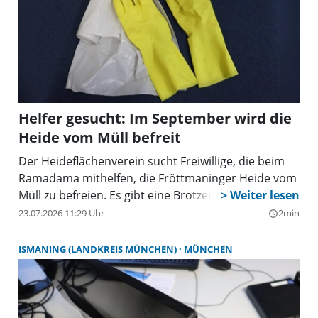
Helfer gesucht: Im September wird die
Heide vom Müll befreit
Der Heideflächenverein sucht Freiwillige, die beim
Ramadama mithelfen, die Fröttmaninger Heide vom
Müll zu befreien. Es gibt eine Brotzeit und als Team
einen Preis zu gewinnen.
23.07.2026 11:29 Uhr
2min
query_builder
ISMANING (LANDKREIS MÜNCHEN)
MÜNCHEN