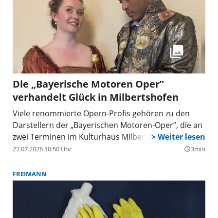
Die „Bayerische Motoren Oper”
verhandelt Glück in Milbertshofen
Viele renommierte Opern-Profis gehören zu den
Darstellern der „Bayerischen Motoren-Oper”, die an
zwei Terminen im Kulturhaus Milbertshofen gezeigt
wird.
27.07.2026 10:50 Uhr
3min
query_builder
FREIMANN