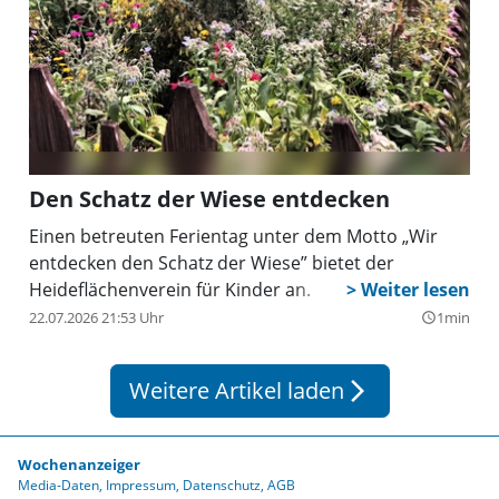
Den Schatz der Wiese entdecken
Einen betreuten Ferientag unter dem Motto „Wir
entdecken den Schatz der Wiese” bietet der
Heideflächenverein für Kinder an.
22.07.2026 21:53 Uhr
1min
query_builder
Weitere Artikel laden
arrow_forward_ios
Wochenanzeiger
Media-Daten
Impressum
Datenschutz
AGB