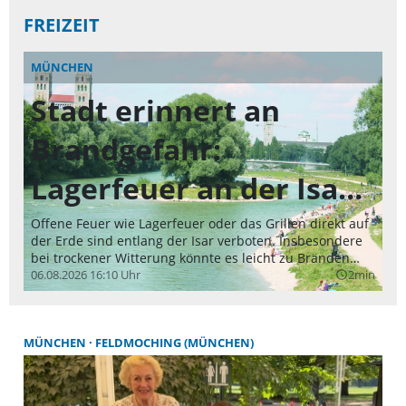
Ganztagsausbau stehen dafür 461 Millionen Euro
FREIZEIT
bereit. Rund 11 Millionen Euro gehen an die
Landeshauptstadt München.
MÜNCHEN
Z
Stadt erinnert an
Et
Do
Brandgefahr:
Ve
hi
06
Lagerfeuer an der Isar
Ge
ic
sind verboten
Wi
Offene Feuer wie Lagerfeuer oder das Grillen direkt auf
di
der Erde sind entlang der Isar verboten. Insbesondere
gr
bei trockener Witterung könnte es leicht zu Bränden
Ho
kommen.
06.08.2026 16:10 Uhr
2min
query_builder
hi
fe
of
Al
MÜNCHEN
FELDMOCHING (MÜNCHEN)
no
or
ka