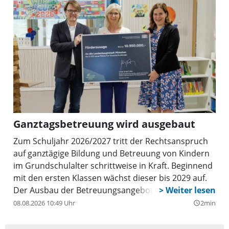
Ganztagsbetreuung wird ausgebaut
Zum Schuljahr 2026/2027 tritt der Rechtsanspruch
auf ganztägige Bildung und Betreuung von Kindern
im Grundschulalter schrittweise in Kraft. Beginnend
mit den ersten Klassen wächst dieser bis 2029 auf.
Der Ausbau der Betreuungsangebote für Kinder in
der Grundschule schreitet in Bayern voran. Der
08.08.2026 10:49 Uhr
2min
query_builder
Freistaat unterstützt die zuständigen Kommunen
dabei tatkräftig. Im Landesförderprogramm