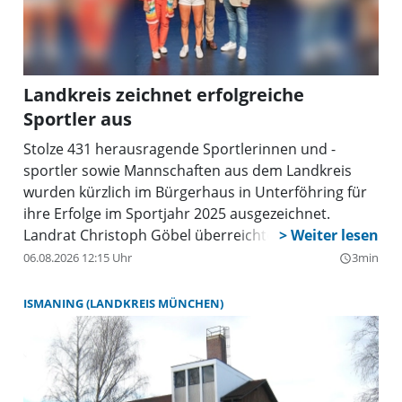
Landkreis zeichnet erfolgreiche
Sportler aus
Stolze 431 herausragende Sportlerinnen und -
sportler sowie Mannschaften aus dem Landkreis
wurden kürzlich im Bürgerhaus in Unterföhring für
ihre Erfolge im Sportjahr 2025 ausgezeichnet.
Landrat Christoph Göbel überreichte im Rahmen
einer feierlichen Veranstaltung Medaillen, Urkunden
06.08.2026 12:15 Uhr
3min
query_builder
und Funktionsshirts an die Athletinnen und
Athleten, die in 16 Sportarten insgesamt 172 Titel
ISMANING (LANDKREIS MÜNCHEN)
und Platzierungen – darunter auch bei Europa- und
Weltmeisterschaften – errungen hatten.