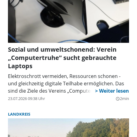
Sozial und umweltschonend: Verein
„Computertruhe” sucht gebrauchte
Laptops
Elektroschrott vermeiden, Ressourcen schonen -
und gleichzeitig digitale Teilhabe ermöglichen. Das
sind die Ziele des Vereins „Computertruhe”, der
auch in und um München aktiv ist.
23.07.2026 09:38 Uhr
2min
query_builder
LANDKREIS