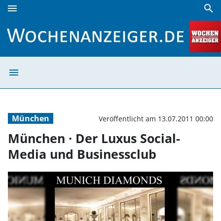
menu
search
München · Der Luxus Social-Media und Businessclub | Woc
menu
München · Der L
München
Veröffentlicht am 13.07.2011 00:00
München · Der Luxus Social-
Media und Businessclub