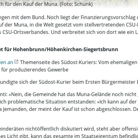
h für den Kauf der Muna. (Foto: Schunk)
lungen mit dem Bund. Noch liegt der Finanzierungsvorschl
f der Muna, in die Welt gesetzt vom stellvertretenden CSU-
CSU-Ortsverbandes. Und verbreitet sich von dort wie ein 
t für Hohenbrunn/Höhenkirchen-Siegertsbrunn
en an
Themenseite des Südost-Kuriers: Vom ehemaligen 
m für produzierendes Gewerbe
undigte sich der Südost-Kurier beim Ersten Bürgermeister D
ti: »Nein, die Gemeinde hat das Muna-Gelände noch nicht g
lich problematische Situation entstanden: »Ich kann auf der
da Jemanden, der meint der Kauf ist schon abgeschlossen. De
nderäten nichtöffentlich diskutiert wird, steht aber offens
s Licht gibt, kann das gesamte im Staatseigentum befind