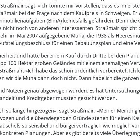
Straßmair sagt. »Ich könnte mir vorstellen, dass es im erst
raßmair bei der Frage nach dem Kaufpreis in Schweigen. Er w
mmobilienaufgaben (BImA) keinesfalls gefährden. Denn die
nicht noch von anderen Interessenten  Straßmair spricht da
wehr im Mai 2007 aufgegebene Muna, die 1938 als Heeresmun
ufstellungsbeschluss für einen Bebauungsplan und eine V
cherheit und hätte bei einem Kauf durch Dritte bei den Pl
knapp 100 Hektar großen Geländes mit einem ehemaligen Ver
traßmair: »Ich habe das schon ordentlich vorbereitet. Ich 
ufen wir die Muna dann doch nicht. Dann habe ich die ganzen
n und Nutzen genau abgewogen wurden. Es hat Untersuchung
rhandelt und Kreditgeber mussten gesucht werden.
h so lange hingezogen«, sagt Straßmair. »Meiner Meinung n
gewogen und die überwiegenden Gründe stehen für einen Kau
schefs so sensibel und bürgerverträglich wie möglich von d
 konkreten Planungen. Aber es gibt bereits viele Überlegu