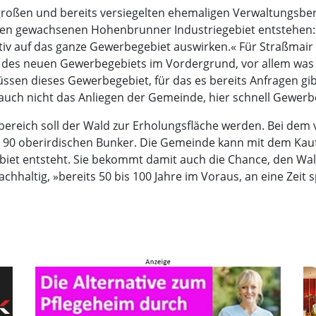
 großen und bereits versiegelten ehemaligen Verwaltungsber
nten gewachsenen Hohenbrunner Industriegebiet entstehen:
sitiv auf das ganze Gewerbegebiet auswirken.« Für Straßmair
 des neuen Gewerbegebiets im Vordergrund, vor allem w
üssen dieses Gewerbegebiet, für das es bereits Anfragen gibt
st auch nicht das Anliegen der Gemeinde, hier schnell Gewer
ereich soll der Wald zur Erholungsfläche werden. Bei dem
 90 oberirdischen Bunker. Die Gemeinde kann mit dem Kauf 
biet entsteht. Sie bekommt damit auch die Chance, den Wal
chhaltig, »bereits 50 bis 100 Jahre im Voraus, an eine Zei