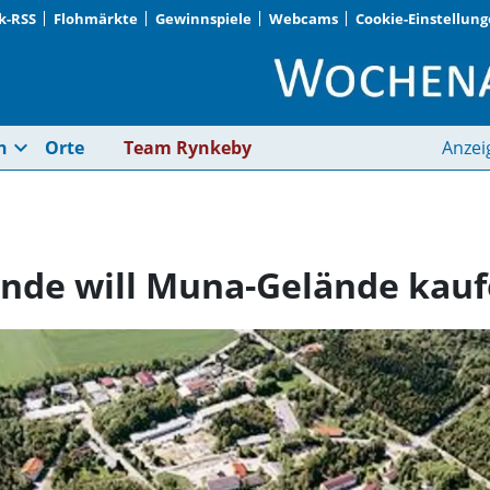
k-RSS
Flohmärkte
Gewinnspiele
Webcams
Cookie-Einstellun
Hohenbrunn · Gemein
expand_more
n
Orte
Team Rynkeby
Anzei
nde will Muna-Gelände kau