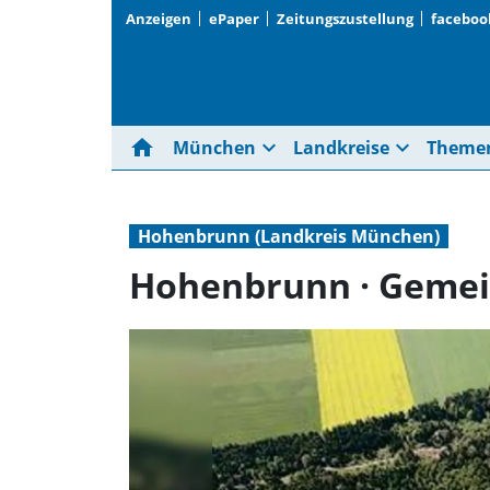
Anzeigen
ePaper
Zeitungszustellung
faceboo
home
expand_more
expand_more
München
Landkreise
Theme
Hohenbrunn (Landkreis München)
Hohenbrunn · Gemei