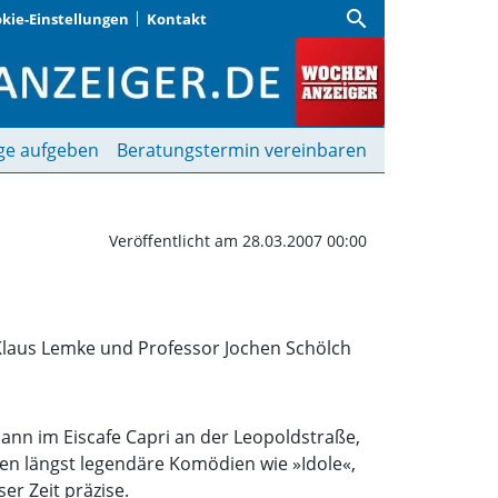
search
kie-Einstellungen
Kontakt
ster | Wochenanzeiger
ge aufgeben
Beratungstermin vereinbaren
Veröffentlicht am 28.03.2007 00:00
 Klaus Lemke und Professor Jochen Schölch
dann im Eiscafe Capri an der Leopoldstraße,
nen längst legendäre Komödien wie »Idole«,
r Zeit präzise.