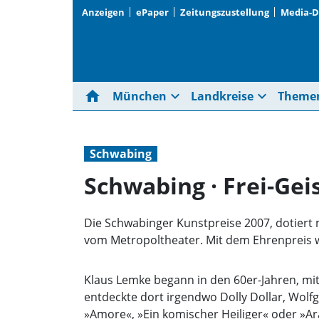
Anzeigen
ePaper
Zeitungszustellung
Media-
home
expand_more
expand_more
München
Landkreise
Theme
Schwabing
Schwabing · Frei-Gei
Die Schwabinger Kunstpreise 2007, dotiert 
vom Metropoltheater. Mit dem Ehrenpreis 
Klaus Lemke begann in den 60er-Jahren, mit
entdeckte dort irgendwo Dolly Dollar, Wolf
»Amore«, »Ein komischer Heiliger« oder »Ar