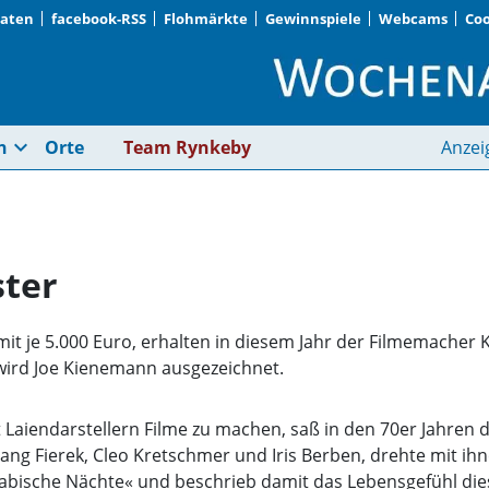
Daten
facebook-RSS
Flohmärkte
Gewinnspiele
Webcams
Coo
Schwabing · Frei-Gei
expand_more
n
Orte
Team Rynkeby
Anzei
ster
mit je 5.000 Euro, erhalten in diesem Jahr der Filmemacher
wird Joe Kienemann ausgezeichnet.
 Laiendarstellern Filme zu machen, saß in den 70er Jahren 
gang Fierek, Cleo Kretschmer und Iris Berben, drehte mit ih
abische Nächte« und beschrieb damit das Lebensgefühl diese