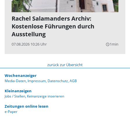
Rachel Salamanders Archiv:
Kostenlose Führungen durch
Ausstellung
07.08.2026 10:26 Uhr
1min
query_builder
zurück zur Übersicht
Wochenanzeiger
Media-Daten
Impressum
Datenschutz
AGB
Kleinanzeigen
Jobs / Stellen
Keinanzeige inserieren
Zeitungen online lesen
e-Paper