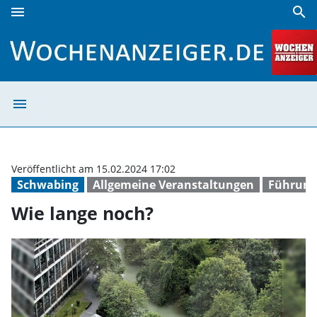
menu
search
Wie lange noch? | Wochenanzeiger
menu
Wie lange noch?
Veröffentlicht am 15.02.2024 17:02
Schwabing
Allgemeine Veranstaltungen
Führung
Wie lange noch?