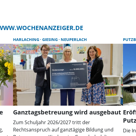
F WWW.WOCHENANZEIGER.DE
HARLACHING
GIESING
NEUPERLACH
PUTZ
e
Ganztagsbetreuung wird ausgebaut
Erö
Putz
Zum Schuljahr 2026/2027 tritt der
g,
Rechtsanspruch auf ganztägige Bildung und
Die I