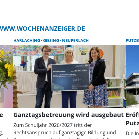
F WWW.WOCHENANZEIGER.DE
HARLACHING
GIESING
NEUPERLACH
PUTZ
e
Ganztagsbetreuung wird ausgebaut
Erö
Putz
Zum Schuljahr 2026/2027 tritt der
g,
Rechtsanspruch auf ganztägige Bildung und
Die I