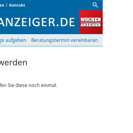
search
gen
Kontakt
funden | Wochenanzeige
ge aufgeben
Beratungstermin vereinbaren
 werden
fen Sie diese noch einmal.