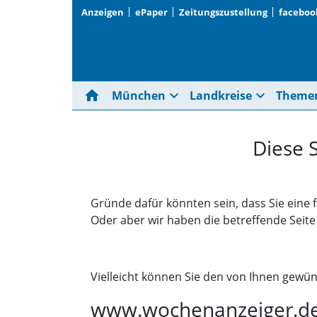
Anzeigen
ePaper
Zeitungszustellung
faceboo
home
expand_more
expand_more
München
Landkreise
Theme
Diese 
Gründe dafür könnten sein, dass Sie eine 
Oder aber wir haben die betreffende Seit
Vielleicht können Sie den von Ihnen gewün
www.wochenanzeiger.d