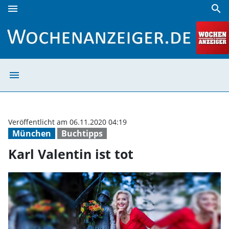
menu
search
Karl Valentin ist tot | Wochenanzeiger
menu
Karl Valentin is
Veröffentlicht am 06.11.2020 04:19
München
Buchtipps
Karl Valentin ist tot